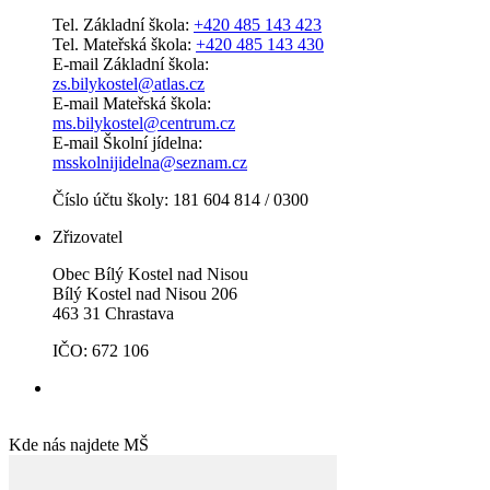
Tel. Základní škola:
+420 485 143 423
Tel. Mateřská škola:
+420 485 143 430
E-mail Základní škola:
zs.bilykostel@atlas.cz
E-mail Mateřská škola:
ms.bilykostel@centrum.cz
E-mail Školní jídelna:
msskolnijidelna@seznam.cz
Číslo účtu školy: 181 604 814 / 0300
Zřizovatel
Obec Bílý Kostel nad Nisou
Bílý Kostel nad Nisou 206
463 31 Chrastava
IČO: 672 106
Kde nás najdete MŠ