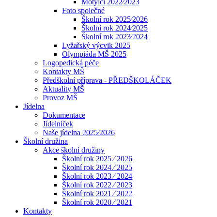
Motýlci 2022⁄2023
Foto společné
Školní rok 2025⁄2026
Školní rok 2024⁄2025
Školní rok 2023⁄2024
Lyžařský výcvik 2025
Olympiáda MŠ 2025
Logopedická péče
Kontakty MŠ
Předškolní příprava - PŘEDŠKOLÁČEK
Aktuality MŠ
Provoz MŠ
Jídelna
Dokumentace
Jídelníček
Naše jídelna 2025⁄2026
Školní družina
Akce školní družiny
Školní rok 2025 ⁄ 2026
Školní rok 2024 ⁄ 2025
Školní rok 2023 ⁄ 2024
Školní rok 2022 ⁄ 2023
Školní rok 2021 ⁄ 2022
Školní rok 2020 ⁄ 2021
Kontakty