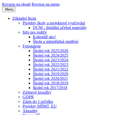
Rovnou na obsah
Rovnou na menu
Menu
Základní škola
Projekty školy a projektové vyučování
DUM - digitální učební materiály
Info pro rodiče
Kalendář akcí
Škola a mimořádná opatření
Fotogalerie
Školní rok 2025/2026
Školní rok 2024/2025
Školní rok 2023/2024
Školní rok 2022/2023
Školní rok 2021/2022
Školní rok 2019/2020
Školní rok 2020⁄2021
Školní rok 2018/2019
školní rok 2017⁄2018
Zájmové kroužky
GDPR
Zápis do 1.ročníku
Projekty MŠMT, EU
Aktuality