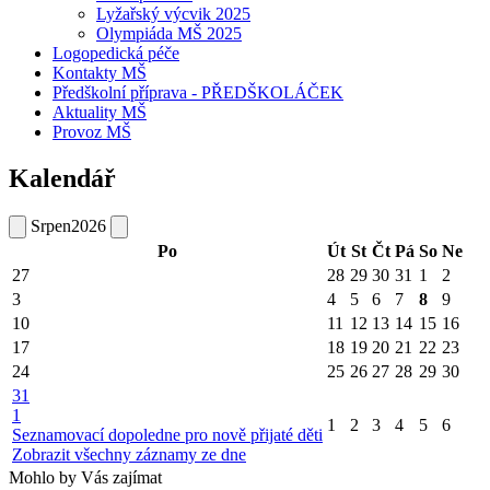
Lyžařský výcvik 2025
Olympiáda MŠ 2025
Logopedická péče
Kontakty MŠ
Předškolní příprava - PŘEDŠKOLÁČEK
Aktuality MŠ
Provoz MŠ
Kalendář
Srpen
2026
Po
Út
St
Čt
Pá
So
Ne
27
28
29
30
31
1
2
3
4
5
6
7
8
9
10
11
12
13
14
15
16
17
18
19
20
21
22
23
24
25
26
27
28
29
30
31
1
1
2
3
4
5
6
Seznamovací dopoledne pro nově přijaté děti
Zobrazit všechny záznamy ze dne
Mohlo by Vás zajímat