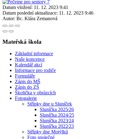
Datum vložení:
11. 12. 2023 9:41
Datum poslední aktualizace:
11. 12. 2023 9:46
Autor:
Bc. Klára Zemanová
Mateřská škola
Základní informace
Naše koncepce
Kalendář akcí
Informace pro rodiče
Formuláře
Zápis do MŠ
Zápis do ZŠ
Školička v obrázcích
Fotogalerie
Střípky dne u Sluníček
Sluníčka 2025⁄26
Sluníčka 2024/25
Sluníčka 2023⁄24
Sluníčka 2022⁄23
Střípky dne Motýlků
Foto společné