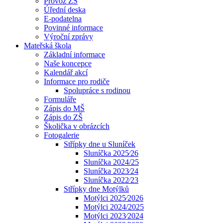
Provoz ZŠ
Úřední deska
E-podatelna
Povinné informace
Výroční zprávy
Mateřská škola
Základní informace
Naše koncepce
Kalendář akcí
Informace pro rodiče
Spolupráce s rodinou
Formuláře
Zápis do MŠ
Zápis do ZŠ
Školička v obrázcích
Fotogalerie
Střípky dne u Sluníček
Sluníčka 2025⁄26
Sluníčka 2024/25
Sluníčka 2023⁄24
Sluníčka 2022⁄23
Střípky dne Motýlků
Motýlci 2025⁄2026
Motýlci 2024/2025
Motýlci 2023⁄2024