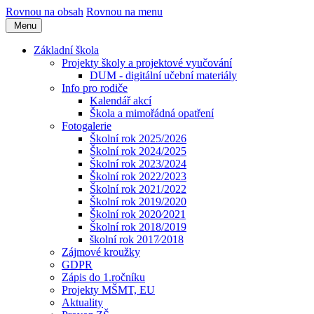
Rovnou na obsah
Rovnou na menu
Menu
Základní škola
Projekty školy a projektové vyučování
DUM - digitální učební materiály
Info pro rodiče
Kalendář akcí
Škola a mimořádná opatření
Fotogalerie
Školní rok 2025/2026
Školní rok 2024/2025
Školní rok 2023/2024
Školní rok 2022/2023
Školní rok 2021/2022
Školní rok 2019/2020
Školní rok 2020⁄2021
Školní rok 2018/2019
školní rok 2017⁄2018
Zájmové kroužky
GDPR
Zápis do 1.ročníku
Projekty MŠMT, EU
Aktuality