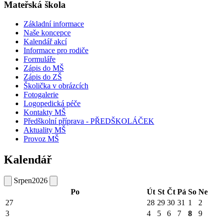
Mateřská škola
Základní informace
Naše koncepce
Kalendář akcí
Informace pro rodiče
Formuláře
Zápis do MŠ
Zápis do ZŠ
Školička v obrázcích
Fotogalerie
Logopedická péče
Kontakty MŠ
Předškolní příprava - PŘEDŠKOLÁČEK
Aktuality MŠ
Provoz MŠ
Kalendář
Srpen
2026
Po
Út
St
Čt
Pá
So
Ne
27
28
29
30
31
1
2
3
4
5
6
7
8
9