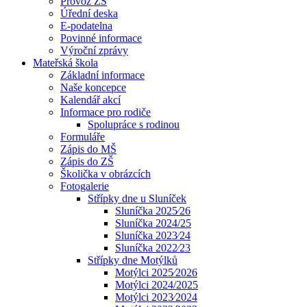
Provoz ZŠ
Úřední deska
E-podatelna
Povinné informace
Výroční zprávy
Mateřská škola
Základní informace
Naše koncepce
Kalendář akcí
Informace pro rodiče
Spolupráce s rodinou
Formuláře
Zápis do MŠ
Zápis do ZŠ
Školička v obrázcích
Fotogalerie
Střípky dne u Sluníček
Sluníčka 2025⁄26
Sluníčka 2024/25
Sluníčka 2023⁄24
Sluníčka 2022⁄23
Střípky dne Motýlků
Motýlci 2025⁄2026
Motýlci 2024/2025
Motýlci 2023⁄2024