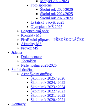
Motýlci 2022⁄2023
Foto společné
Školní rok 2025⁄2026
Školní rok 2024⁄2025
Školní rok 2023⁄2024
Lyžařský výcvik 2025
Olympiáda MŠ 2025
Logopedická péče
Kontakty MŠ
Předškolní příprava - PŘEDŠKOLÁČEK
Aktuality MŠ
Provoz MŠ
Jídelna
Dokumentace
Jídelníček
Naše jídelna 2025⁄2026
Školní družina
Akce školní družiny
Školní rok 2025 ⁄ 2026
Školní rok 2024 ⁄ 2025
Školní rok 2023 ⁄ 2024
Školní rok 2022 ⁄ 2023
Školní rok 2021 ⁄ 2022
Školní rok 2020 ⁄ 2021
Kontakty