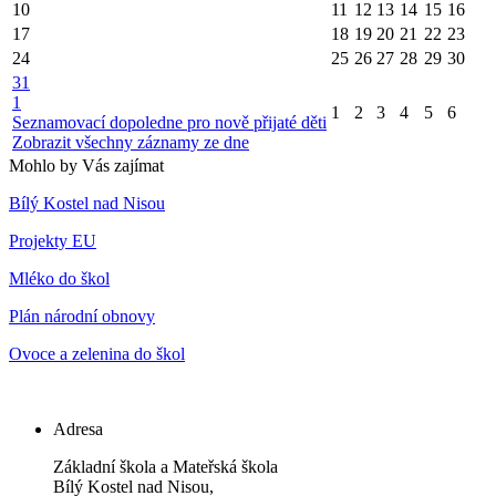
10
11
12
13
14
15
16
17
18
19
20
21
22
23
24
25
26
27
28
29
30
31
1
1
2
3
4
5
6
Seznamovací dopoledne pro nově přijaté děti
Zobrazit všechny záznamy ze dne
Mohlo by Vás zajímat
Bílý Kostel nad Nisou
Projekty EU
Mléko do škol
Plán národní obnovy
Ovoce a zelenina do škol
Adresa
Základní škola a Mateřská škola
Bílý Kostel nad Nisou,