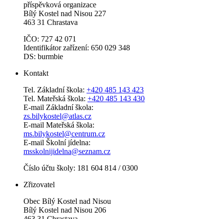
příspěvková organizace
Bílý Kostel nad Nisou 227
463 31 Chrastava
IČO: 727 42 071
Identifikátor zařízení: 650 029 348
DS: burmbie
Kontakt
Tel. Základní škola:
+420 485 143 423
Tel. Mateřská škola:
+420 485 143 430
E-mail Základní škola:
zs.bilykostel@atlas.cz
E-mail Mateřská škola:
ms.bilykostel@centrum.cz
E-mail Školní jídelna:
msskolnijidelna@seznam.cz
Číslo účtu školy: 181 604 814 / 0300
Zřizovatel
Obec Bílý Kostel nad Nisou
Bílý Kostel nad Nisou 206
463 31 Chrastava