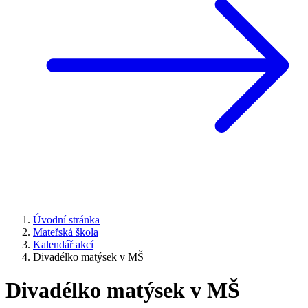
Úvodní stránka
Mateřská škola
Kalendář akcí
Divadélko matýsek v MŠ
Divadélko matýsek v MŠ