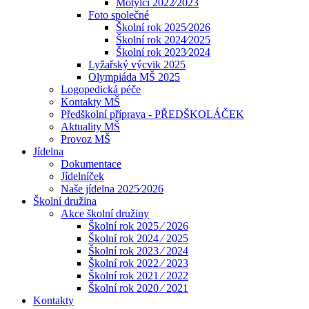
Motýlci 2022⁄2023
Foto společné
Školní rok 2025⁄2026
Školní rok 2024⁄2025
Školní rok 2023⁄2024
Lyžařský výcvik 2025
Olympiáda MŠ 2025
Logopedická péče
Kontakty MŠ
Předškolní příprava - PŘEDŠKOLÁČEK
Aktuality MŠ
Provoz MŠ
Jídelna
Dokumentace
Jídelníček
Naše jídelna 2025⁄2026
Školní družina
Akce školní družiny
Školní rok 2025 ⁄ 2026
Školní rok 2024 ⁄ 2025
Školní rok 2023 ⁄ 2024
Školní rok 2022 ⁄ 2023
Školní rok 2021 ⁄ 2022
Školní rok 2020 ⁄ 2021
Kontakty