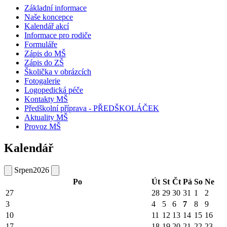
Základní informace
Naše koncepce
Kalendář akcí
Informace pro rodiče
Formuláře
Zápis do MŠ
Zápis do ZŠ
Školička v obrázcích
Fotogalerie
Logopedická péče
Kontakty MŠ
Předškolní příprava - PŘEDŠKOLÁČEK
Aktuality MŠ
Provoz MŠ
Kalendář
Srpen
2026
Po
Út
St
Čt
Pá
So
Ne
27
28
29
30
31
1
2
3
4
5
6
7
8
9
10
11
12
13
14
15
16
17
18
19
20
21
22
23