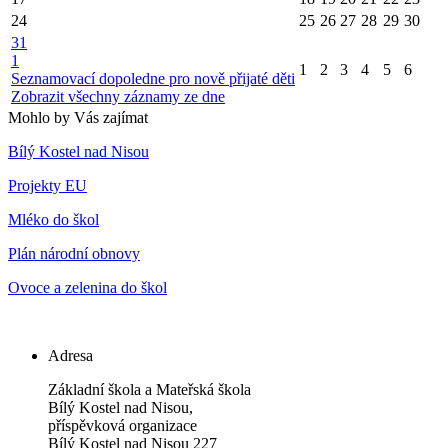
24
25
26
27
28
29
30
31
1
1
2
3
4
5
6
Seznamovací dopoledne pro nově přijaté děti
Zobrazit všechny záznamy ze dne
Mohlo by Vás zajímat
Bílý Kostel nad Nisou
Projekty EU
Mléko do škol
Plán národní obnovy
Ovoce a zelenina do škol
Adresa
Základní škola a Mateřská škola
Bílý Kostel nad Nisou,
příspěvková organizace
Bílý Kostel nad Nisou 227