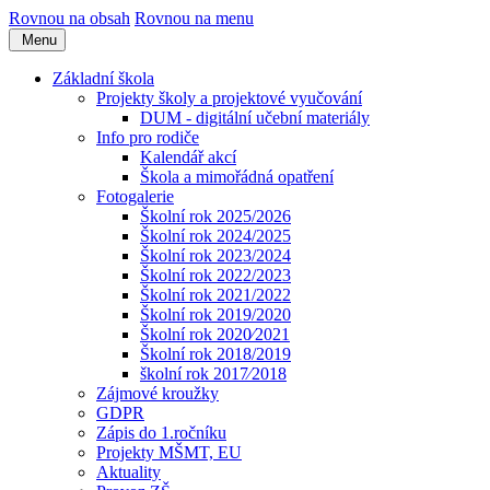
Rovnou na obsah
Rovnou na menu
Menu
Základní škola
Projekty školy a projektové vyučování
DUM - digitální učební materiály
Info pro rodiče
Kalendář akcí
Škola a mimořádná opatření
Fotogalerie
Školní rok 2025/2026
Školní rok 2024/2025
Školní rok 2023/2024
Školní rok 2022/2023
Školní rok 2021/2022
Školní rok 2019/2020
Školní rok 2020⁄2021
Školní rok 2018/2019
školní rok 2017⁄2018
Zájmové kroužky
GDPR
Zápis do 1.ročníku
Projekty MŠMT, EU
Aktuality