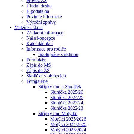
Provoz ZŠ
Úřední deska
E-podatelna
Povinné informace
Výroční zprávy
Mateřská škola
Základní informace
Naše koncepce
Kalendář akcí
Informace pro rodiče
Spolupráce s rodinou
Formuláře
Zápis do MŠ
Zápis do ZŠ
Školička v obrázcích
Fotogalerie
Střípky dne u Sluníček
Sluníčka 2025⁄26
Sluníčka 2024/25
Sluníčka 2023⁄24
Sluníčka 2022⁄23
Střípky dne Motýlků
Motýlci 2025⁄2026
Motýlci 2024/2025
Motýlci 2023⁄2024