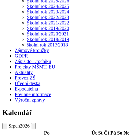
Školní rok 2025/2026
Školní rok 2024/2025
Školní rok 2023/2024
Školní rok 2022/2023
Školní rok 2021/2022
Školní rok 2019/2020
Školní rok 2020⁄2021
Školní rok 2018/2019
školní rok 2017⁄2018
Zájmové kroužky
GDPR
Zápis do 1.ročníku
Projekty MŠMT, EU
Aktuality
Provoz ZŠ
Úřední deska
E-podatelna
Povinné informace
Výroční zprávy
Kalendář
Srpen
2026
Po
Út
St
Čt
Pá
So
Ne