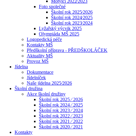
Motýlci 2022⁄2023
Foto společné
Školní rok 2025⁄2026
Školní rok 2024⁄2025
Školní rok 2023⁄2024
Lyžařský výcvik 2025
Olympiáda MŠ 2025
Logopedická péče
Kontakty MŠ
Předškolní příprava - PŘEDŠKOLÁČEK
Aktuality MŠ
Provoz MŠ
Jídelna
Dokumentace
Jídelníček
Naše jídelna 2025⁄2026
Školní družina
Akce školní družiny
Školní rok 2025 ⁄ 2026
Školní rok 2024 ⁄ 2025
Školní rok 2023 ⁄ 2024
Školní rok 2022 ⁄ 2023
Školní rok 2021 ⁄ 2022
Školní rok 2020 ⁄ 2021
Kontakty