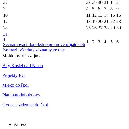
27
28
29
30
31
1
2
3
4
5
6
7
8
9
10
11
12
13
14
15
16
17
18
19
20
21
22
23
24
25
26
27
28
29
30
31
1
1
2
3
4
5
6
Seznamovací dopoledne pro nově přijaté děti
Zobrazit všechny záznamy ze dne
Mohlo by Vás zajímat
Bílý Kostel nad Nisou
Projekty EU
Mléko do škol
Plán národní obnovy
Ovoce a zelenina do škol
Adresa