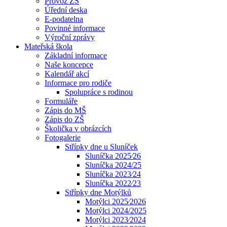
Provoz ZŠ
Úřední deska
E-podatelna
Povinné informace
Výroční zprávy
Mateřská škola
Základní informace
Naše koncepce
Kalendář akcí
Informace pro rodiče
Spolupráce s rodinou
Formuláře
Zápis do MŠ
Zápis do ZŠ
Školička v obrázcích
Fotogalerie
Střípky dne u Sluníček
Sluníčka 2025⁄26
Sluníčka 2024/25
Sluníčka 2023⁄24
Sluníčka 2022⁄23
Střípky dne Motýlků
Motýlci 2025⁄2026
Motýlci 2024/2025
Motýlci 2023⁄2024