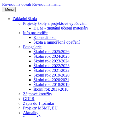
Rovnou na obsah
Rovnou na menu
Menu
Základní škola
Projekty školy a projektové vyučování
DUM - digitální učební materiály
Info pro rodiče
Kalendář akcí
Škola a mimořádná opatření
Fotogalerie
Školní rok 2025/2026
Školní rok 2024/2025
Školní rok 2023/2024
Školní rok 2022/2023
Školní rok 2021/2022
Školní rok 2019/2020
Školní rok 2020⁄2021
Školní rok 2018/2019
školní rok 2017⁄2018
Zájmové kroužky
GDPR
Zápis do 1.ročníku
Projekty MŠMT, EU
Aktuality