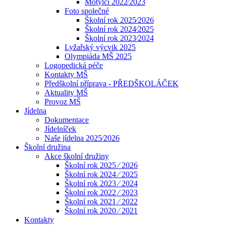
Motýlci 2022⁄2023
Foto společné
Školní rok 2025⁄2026
Školní rok 2024⁄2025
Školní rok 2023⁄2024
Lyžařský výcvik 2025
Olympiáda MŠ 2025
Logopedická péče
Kontakty MŠ
Předškolní příprava - PŘEDŠKOLÁČEK
Aktuality MŠ
Provoz MŠ
Jídelna
Dokumentace
Jídelníček
Naše jídelna 2025⁄2026
Školní družina
Akce školní družiny
Školní rok 2025 ⁄ 2026
Školní rok 2024 ⁄ 2025
Školní rok 2023 ⁄ 2024
Školní rok 2022 ⁄ 2023
Školní rok 2021 ⁄ 2022
Školní rok 2020 ⁄ 2021
Kontakty