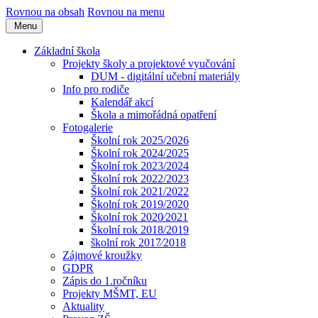
Rovnou na obsah
Rovnou na menu
Menu
Základní škola
Projekty školy a projektové vyučování
DUM - digitální učební materiály
Info pro rodiče
Kalendář akcí
Škola a mimořádná opatření
Fotogalerie
Školní rok 2025/2026
Školní rok 2024/2025
Školní rok 2023/2024
Školní rok 2022/2023
Školní rok 2021/2022
Školní rok 2019/2020
Školní rok 2020⁄2021
Školní rok 2018/2019
školní rok 2017⁄2018
Zájmové kroužky
GDPR
Zápis do 1.ročníku
Projekty MŠMT, EU
Aktuality