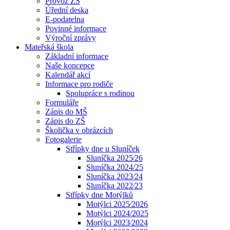
Provoz ZŠ
Úřední deska
E-podatelna
Povinné informace
Výroční zprávy
Mateřská škola
Základní informace
Naše koncepce
Kalendář akcí
Informace pro rodiče
Spolupráce s rodinou
Formuláře
Zápis do MŠ
Zápis do ZŠ
Školička v obrázcích
Fotogalerie
Střípky dne u Sluníček
Sluníčka 2025⁄26
Sluníčka 2024/25
Sluníčka 2023⁄24
Sluníčka 2022⁄23
Střípky dne Motýlků
Motýlci 2025⁄2026
Motýlci 2024/2025
Motýlci 2023⁄2024