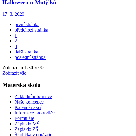
Halloween u Motýlků
17. 3. 2020
první stránka
předchozí stránka
1
2
3
další stránka
poslední stránka
Zobrazeno
1
-
30
ze 92
Zobrazit vše
Mateřská škola
Základní informace
Naše koncepce
Kalendář akcí
Informace pro rodiče
Formuláře
Zápis do MŠ
Zápis do ZŠ
Školička v obrázcích