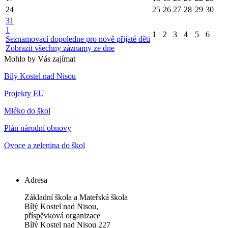
24
25
26
27
28
29
30
31
1
1
2
3
4
5
6
Seznamovací dopoledne pro nově přijaté děti
Zobrazit všechny záznamy ze dne
Mohlo by Vás zajímat
Bílý Kostel nad Nisou
Projekty EU
Mléko do škol
Plán národní obnovy
Ovoce a zelenina do škol
Adresa
Základní škola a Mateřská škola
Bílý Kostel nad Nisou,
příspěvková organizace
Bílý Kostel nad Nisou 227