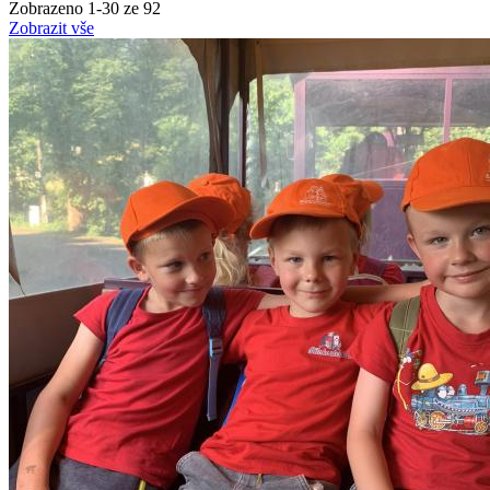
Zobrazeno
1
-
30
ze 92
Zobrazit vše