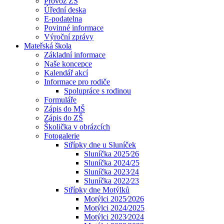
Provoz ZŠ
Úřední deska
E-podatelna
Povinné informace
Výroční zprávy
Mateřská škola
Základní informace
Naše koncepce
Kalendář akcí
Informace pro rodiče
Spolupráce s rodinou
Formuláře
Zápis do MŠ
Zápis do ZŠ
Školička v obrázcích
Fotogalerie
Střípky dne u Sluníček
Sluníčka 2025⁄26
Sluníčka 2024/25
Sluníčka 2023⁄24
Sluníčka 2022⁄23
Střípky dne Motýlků
Motýlci 2025⁄2026
Motýlci 2024/2025
Motýlci 2023⁄2024