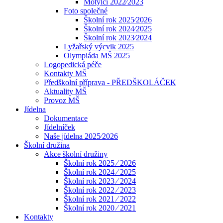
Motýlci 2022⁄2023
Foto společné
Školní rok 2025⁄2026
Školní rok 2024⁄2025
Školní rok 2023⁄2024
Lyžařský výcvik 2025
Olympiáda MŠ 2025
Logopedická péče
Kontakty MŠ
Předškolní příprava - PŘEDŠKOLÁČEK
Aktuality MŠ
Provoz MŠ
Jídelna
Dokumentace
Jídelníček
Naše jídelna 2025⁄2026
Školní družina
Akce školní družiny
Školní rok 2025 ⁄ 2026
Školní rok 2024 ⁄ 2025
Školní rok 2023 ⁄ 2024
Školní rok 2022 ⁄ 2023
Školní rok 2021 ⁄ 2022
Školní rok 2020 ⁄ 2021
Kontakty