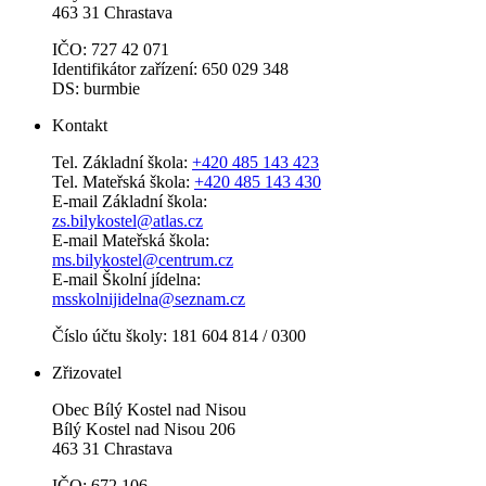
463 31 Chrastava
IČO: 727 42 071
Identifikátor zařízení: 650 029 348
DS: burmbie
Kontakt
Tel. Základní škola:
+420 485 143 423
Tel. Mateřská škola:
+420 485 143 430
E-mail Základní škola:
zs.bilykostel@atlas.cz
E-mail Mateřská škola:
ms.bilykostel@centrum.cz
E-mail Školní jídelna:
msskolnijidelna@seznam.cz
Číslo účtu školy: 181 604 814 / 0300
Zřizovatel
Obec Bílý Kostel nad Nisou
Bílý Kostel nad Nisou 206
463 31 Chrastava
IČO: 672 106