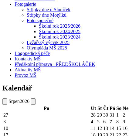
Fotogalerie
Střípky dne u Sluníček
Střípky dne Motýlků
Foto společné
Školní rok 2025⁄2026
Školní rok 2024⁄2025
Školní rok 2023⁄2024
Lyžařský výcvik 2025
Olympiáda MŠ 2025
Logopedická péče
Kontakty MŠ
Předškolní příprava - PŘEDŠKOLÁČEK
Aktuality MŠ
Provoz MŠ
Kalendář
Srpen
2026
Po
Út
St
Čt
Pá
So
Ne
27
28
29
30
31
1
2
3
4
5
6
7
8
9
10
11
12
13
14
15
16
17
18
19
20
21
22
23