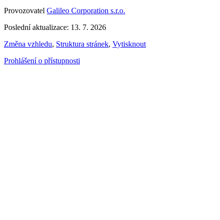
Provozovatel
Galileo Corporation s.r.o.
Poslední aktualizace: 13. 7. 2026
Změna vzhledu
,
Struktura stránek
,
Vytisknout
Prohlášení o přístupnosti