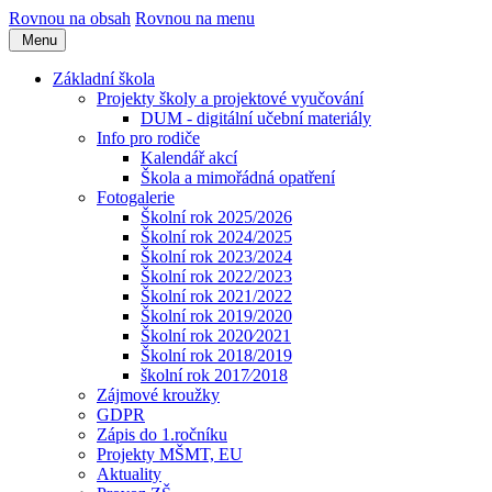
Rovnou na obsah
Rovnou na menu
Menu
Základní škola
Projekty školy a projektové vyučování
DUM - digitální učební materiály
Info pro rodiče
Kalendář akcí
Škola a mimořádná opatření
Fotogalerie
Školní rok 2025/2026
Školní rok 2024/2025
Školní rok 2023/2024
Školní rok 2022/2023
Školní rok 2021/2022
Školní rok 2019/2020
Školní rok 2020⁄2021
Školní rok 2018/2019
školní rok 2017⁄2018
Zájmové kroužky
GDPR
Zápis do 1.ročníku
Projekty MŠMT, EU
Aktuality