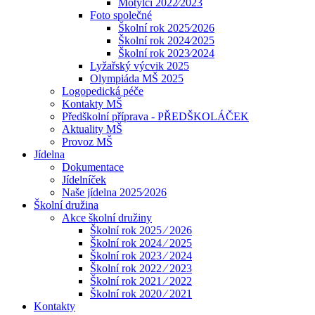
Motýlci 2022⁄2023
Foto společné
Školní rok 2025⁄2026
Školní rok 2024⁄2025
Školní rok 2023⁄2024
Lyžařský výcvik 2025
Olympiáda MŠ 2025
Logopedická péče
Kontakty MŠ
Předškolní příprava - PŘEDŠKOLÁČEK
Aktuality MŠ
Provoz MŠ
Jídelna
Dokumentace
Jídelníček
Naše jídelna 2025⁄2026
Školní družina
Akce školní družiny
Školní rok 2025 ⁄ 2026
Školní rok 2024 ⁄ 2025
Školní rok 2023 ⁄ 2024
Školní rok 2022 ⁄ 2023
Školní rok 2021 ⁄ 2022
Školní rok 2020 ⁄ 2021
Kontakty