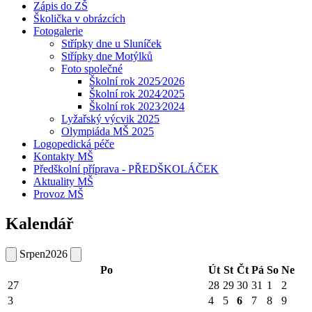
Zápis do ZŠ
Školička v obrázcích
Fotogalerie
Střípky dne u Sluníček
Střípky dne Motýlků
Foto společné
Školní rok 2025⁄2026
Školní rok 2024⁄2025
Školní rok 2023⁄2024
Lyžařský výcvik 2025
Olympiáda MŠ 2025
Logopedická péče
Kontakty MŠ
Předškolní příprava - PŘEDŠKOLÁČEK
Aktuality MŠ
Provoz MŠ
Kalendář
Srpen
2026
Po
Út
St
Čt
Pá
So
Ne
27
28
29
30
31
1
2
3
4
5
6
7
8
9