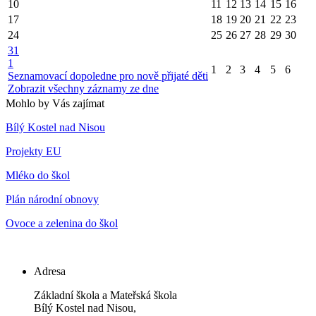
10
11
12
13
14
15
16
17
18
19
20
21
22
23
24
25
26
27
28
29
30
31
1
1
2
3
4
5
6
Seznamovací dopoledne pro nově přijaté děti
Zobrazit všechny záznamy ze dne
Mohlo by Vás zajímat
Bílý Kostel nad Nisou
Projekty EU
Mléko do škol
Plán národní obnovy
Ovoce a zelenina do škol
Adresa
Základní škola a Mateřská škola
Bílý Kostel nad Nisou,