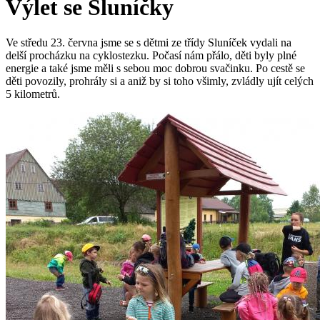
Výlet se Sluníčky
Ve středu 23. června jsme se s dětmi ze třídy Sluníček vydali na
delší procházku na cyklostezku. Počasí nám přálo, děti byly plné
energie a také jsme měli s sebou moc dobrou svačinku. Po cestě se
děti povozily, prohrály si a aniž by si toho všimly, zvládly ujít celých
5 kilometrů.