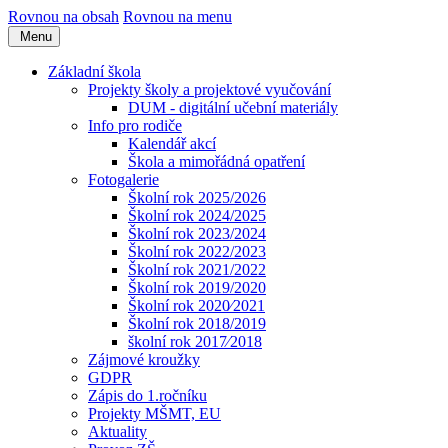
Rovnou na obsah
Rovnou na menu
Menu
Základní škola
Projekty školy a projektové vyučování
DUM - digitální učební materiály
Info pro rodiče
Kalendář akcí
Škola a mimořádná opatření
Fotogalerie
Školní rok 2025/2026
Školní rok 2024/2025
Školní rok 2023/2024
Školní rok 2022/2023
Školní rok 2021/2022
Školní rok 2019/2020
Školní rok 2020⁄2021
Školní rok 2018/2019
školní rok 2017⁄2018
Zájmové kroužky
GDPR
Zápis do 1.ročníku
Projekty MŠMT, EU
Aktuality