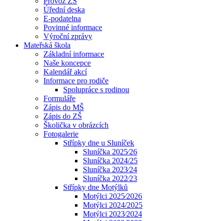
Provoz ZŠ
Úřední deska
E-podatelna
Povinné informace
Výroční zprávy
Mateřská škola
Základní informace
Naše koncepce
Kalendář akcí
Informace pro rodiče
Spolupráce s rodinou
Formuláře
Zápis do MŠ
Zápis do ZŠ
Školička v obrázcích
Fotogalerie
Střípky dne u Sluníček
Sluníčka 2025⁄26
Sluníčka 2024/25
Sluníčka 2023⁄24
Sluníčka 2022⁄23
Střípky dne Motýlků
Motýlci 2025⁄2026
Motýlci 2024/2025
Motýlci 2023⁄2024