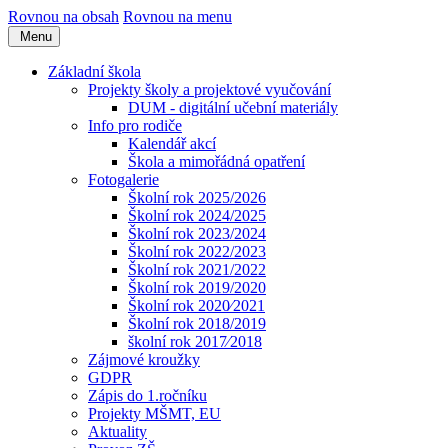
Rovnou na obsah
Rovnou na menu
Menu
Základní škola
Projekty školy a projektové vyučování
DUM - digitální učební materiály
Info pro rodiče
Kalendář akcí
Škola a mimořádná opatření
Fotogalerie
Školní rok 2025/2026
Školní rok 2024/2025
Školní rok 2023/2024
Školní rok 2022/2023
Školní rok 2021/2022
Školní rok 2019/2020
Školní rok 2020⁄2021
Školní rok 2018/2019
školní rok 2017⁄2018
Zájmové kroužky
GDPR
Zápis do 1.ročníku
Projekty MŠMT, EU
Aktuality