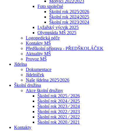
Motýlci 2022⁄2023
Foto společné
Školní rok 2025⁄2026
Školní rok 2024⁄2025
Školní rok 2023⁄2024
Lyžařský výcvik 2025
Olympiáda MŠ 2025
Logopedická péče
Kontakty MŠ
Předškolní příprava - PŘEDŠKOLÁČEK
Aktuality MŠ
Provoz MŠ
Jídelna
Dokumentace
Jídelníček
Naše jídelna 2025⁄2026
Školní družina
Akce školní družiny
Školní rok 2025 ⁄ 2026
Školní rok 2024 ⁄ 2025
Školní rok 2023 ⁄ 2024
Školní rok 2022 ⁄ 2023
Školní rok 2021 ⁄ 2022
Školní rok 2020 ⁄ 2021
Kontakty