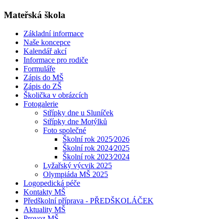
Mateřská škola
Základní informace
Naše koncepce
Kalendář akcí
Informace pro rodiče
Formuláře
Zápis do MŠ
Zápis do ZŠ
Školička v obrázcích
Fotogalerie
Střípky dne u Sluníček
Střípky dne Motýlků
Foto společné
Školní rok 2025⁄2026
Školní rok 2024⁄2025
Školní rok 2023⁄2024
Lyžařský výcvik 2025
Olympiáda MŠ 2025
Logopedická péče
Kontakty MŠ
Předškolní příprava - PŘEDŠKOLÁČEK
Aktuality MŠ
Provoz MŠ