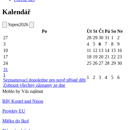
Kalendář
Srpen
2026
Po
Út
St
Čt
Pá
So
Ne
27
28
29
30
31
1
2
3
4
5
6
7
8
9
10
11
12
13
14
15
16
17
18
19
20
21
22
23
24
25
26
27
28
29
30
31
1
1
2
3
4
5
6
Seznamovací dopoledne pro nově přijaté děti
Zobrazit všechny záznamy ze dne
Mohlo by Vás zajímat
Bílý Kostel nad Nisou
Projekty EU
Mléko do škol