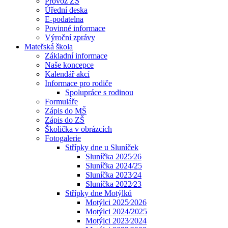
Provoz ZŠ
Úřední deska
E-podatelna
Povinné informace
Výroční zprávy
Mateřská škola
Základní informace
Naše koncepce
Kalendář akcí
Informace pro rodiče
Spolupráce s rodinou
Formuláře
Zápis do MŠ
Zápis do ZŠ
Školička v obrázcích
Fotogalerie
Střípky dne u Sluníček
Sluníčka 2025⁄26
Sluníčka 2024/25
Sluníčka 2023⁄24
Sluníčka 2022⁄23
Střípky dne Motýlků
Motýlci 2025⁄2026
Motýlci 2024/2025
Motýlci 2023⁄2024