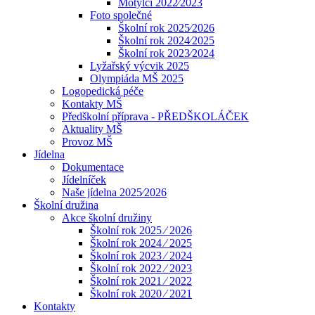
Motýlci 2022⁄2023
Foto společné
Školní rok 2025⁄2026
Školní rok 2024⁄2025
Školní rok 2023⁄2024
Lyžařský výcvik 2025
Olympiáda MŠ 2025
Logopedická péče
Kontakty MŠ
Předškolní příprava - PŘEDŠKOLÁČEK
Aktuality MŠ
Provoz MŠ
Jídelna
Dokumentace
Jídelníček
Naše jídelna 2025⁄2026
Školní družina
Akce školní družiny
Školní rok 2025 ⁄ 2026
Školní rok 2024 ⁄ 2025
Školní rok 2023 ⁄ 2024
Školní rok 2022 ⁄ 2023
Školní rok 2021 ⁄ 2022
Školní rok 2020 ⁄ 2021
Kontakty