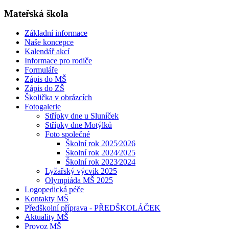
Mateřská škola
Základní informace
Naše koncepce
Kalendář akcí
Informace pro rodiče
Formuláře
Zápis do MŠ
Zápis do ZŠ
Školička v obrázcích
Fotogalerie
Střípky dne u Sluníček
Střípky dne Motýlků
Foto společné
Školní rok 2025⁄2026
Školní rok 2024⁄2025
Školní rok 2023⁄2024
Lyžařský výcvik 2025
Olympiáda MŠ 2025
Logopedická péče
Kontakty MŠ
Předškolní příprava - PŘEDŠKOLÁČEK
Aktuality MŠ
Provoz MŠ