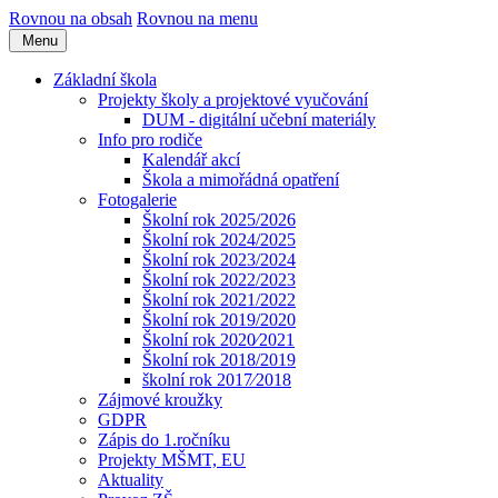
Rovnou na obsah
Rovnou na menu
Menu
Základní škola
Projekty školy a projektové vyučování
DUM - digitální učební materiály
Info pro rodiče
Kalendář akcí
Škola a mimořádná opatření
Fotogalerie
Školní rok 2025/2026
Školní rok 2024/2025
Školní rok 2023/2024
Školní rok 2022/2023
Školní rok 2021/2022
Školní rok 2019/2020
Školní rok 2020⁄2021
Školní rok 2018/2019
školní rok 2017⁄2018
Zájmové kroužky
GDPR
Zápis do 1.ročníku
Projekty MŠMT, EU
Aktuality