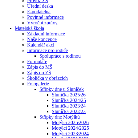
Provoz ZŠ
Úřední deska
E-podatelna
Povinné informace
Výroční zprávy
Mateřská škola
Základní informace
Naše koncepce
Kalendář akcí
Informace pro rodiče
Spolupráce s rodinou
Formuláře
Zápis do MŠ
Zápis do ZŠ
Školička v obrázcích
Fotogalerie
Střípky dne u Sluníček
Sluníčka 2025⁄26
Sluníčka 2024/25
Sluníčka 2023⁄24
Sluníčka 2022⁄23
Střípky dne Motýlků
Motýlci 2025⁄2026
Motýlci 2024/2025
Motýlci 2023⁄2024