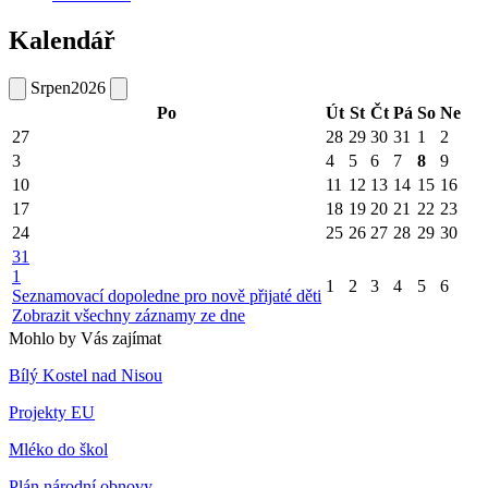
Kalendář
Srpen
2026
Po
Út
St
Čt
Pá
So
Ne
27
28
29
30
31
1
2
3
4
5
6
7
8
9
10
11
12
13
14
15
16
17
18
19
20
21
22
23
24
25
26
27
28
29
30
31
1
1
2
3
4
5
6
Seznamovací dopoledne pro nově přijaté děti
Zobrazit všechny záznamy ze dne
Mohlo by Vás zajímat
Bílý Kostel nad Nisou
Projekty EU
Mléko do škol
Plán národní obnovy