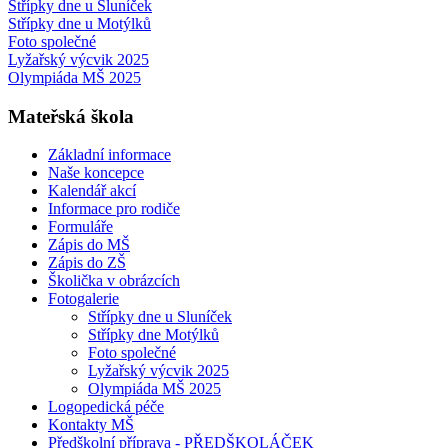
Střípky dne u Sluníček
Střípky dne u Motýlků
Foto společné
Lyžařský výcvik 2025
Olympiáda MŠ 2025
Mateřská škola
Základní informace
Naše koncepce
Kalendář akcí
Informace pro rodiče
Formuláře
Zápis do MŠ
Zápis do ZŠ
Školička v obrázcích
Fotogalerie
Střípky dne u Sluníček
Střípky dne Motýlků
Foto společné
Lyžařský výcvik 2025
Olympiáda MŠ 2025
Logopedická péče
Kontakty MŠ
Předškolní příprava - PŘEDŠKOLÁČEK