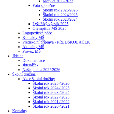
Motýlci 2022⁄2023
Foto společné
Školní rok 2025⁄2026
Školní rok 2024⁄2025
Školní rok 2023⁄2024
Lyžařský výcvik 2025
Olympiáda MŠ 2025
Logopedická péče
Kontakty MŠ
Předškolní příprava - PŘEDŠKOLÁČEK
Aktuality MŠ
Provoz MŠ
Jídelna
Dokumentace
Jídelníček
Naše jídelna 2025⁄2026
Školní družina
Akce školní družiny
Školní rok 2025 ⁄ 2026
Školní rok 2024 ⁄ 2025
Školní rok 2023 ⁄ 2024
Školní rok 2022 ⁄ 2023
Školní rok 2021 ⁄ 2022
Školní rok 2020 ⁄ 2021
Kontakty