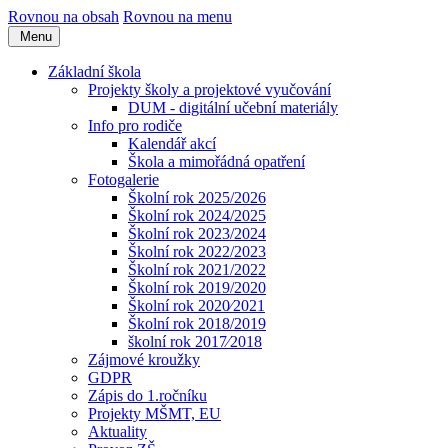
Rovnou na obsah
Rovnou na menu
Menu
Základní škola
Projekty školy a projektové vyučování
DUM - digitální učební materiály
Info pro rodiče
Kalendář akcí
Škola a mimořádná opatření
Fotogalerie
Školní rok 2025/2026
Školní rok 2024/2025
Školní rok 2023/2024
Školní rok 2022/2023
Školní rok 2021/2022
Školní rok 2019/2020
Školní rok 2020⁄2021
Školní rok 2018/2019
školní rok 2017⁄2018
Zájmové kroužky
GDPR
Zápis do 1.ročníku
Projekty MŠMT, EU
Aktuality