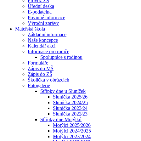
Provoz ZŠ
Úřední deska
E-podatelna
Povinné informace
Výroční zprávy
Mateřská škola
Základní informace
Naše koncepce
Kalendář akcí
Informace pro rodiče
Spolupráce s rodinou
Formuláře
Zápis do MŠ
Zápis do ZŠ
Školička v obrázcích
Fotogalerie
Střípky dne u Sluníček
Sluníčka 2025⁄26
Sluníčka 2024/25
Sluníčka 2023⁄24
Sluníčka 2022⁄23
Střípky dne Motýlků
Motýlci 2025⁄2026
Motýlci 2024/2025
Motýlci 2023⁄2024