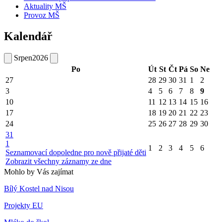
Aktuality MŠ
Provoz MŠ
Kalendář
Srpen
2026
Po
Út
St
Čt
Pá
So
Ne
27
28
29
30
31
1
2
3
4
5
6
7
8
9
10
11
12
13
14
15
16
17
18
19
20
21
22
23
24
25
26
27
28
29
30
31
1
1
2
3
4
5
6
Seznamovací dopoledne pro nově přijaté děti
Zobrazit všechny záznamy ze dne
Mohlo by Vás zajímat
Bílý Kostel nad Nisou
Projekty EU