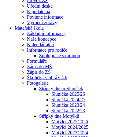
Provoz ZŠ
Úřední deska
E-podatelna
Povinné informace
Výroční zprávy
Mateřská škola
Základní informace
Naše koncepce
Kalendář akcí
Informace pro rodiče
Spolupráce s rodinou
Formuláře
Zápis do MŠ
Zápis do ZŠ
Školička v obrázcích
Fotogalerie
Střípky dne u Sluníček
Sluníčka 2025⁄26
Sluníčka 2024/25
Sluníčka 2023⁄24
Sluníčka 2022⁄23
Střípky dne Motýlků
Motýlci 2025⁄2026
Motýlci 2024/2025
Motýlci 2023⁄2024