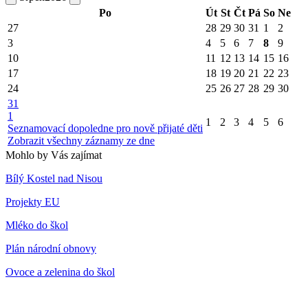
Po
Út
St
Čt
Pá
So
Ne
27
28
29
30
31
1
2
3
4
5
6
7
8
9
10
11
12
13
14
15
16
17
18
19
20
21
22
23
24
25
26
27
28
29
30
31
1
1
2
3
4
5
6
Seznamovací dopoledne pro nově přijaté děti
Zobrazit všechny záznamy ze dne
Mohlo by Vás zajímat
Bílý Kostel nad Nisou
Projekty EU
Mléko do škol
Plán národní obnovy
Ovoce a zelenina do škol