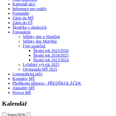
Kalendář akcí
Informace pro rodiče
Formuláře
Zápis do MŠ
Zápis do ZŠ
Školička v obrázcích
Fotogalerie
Střípky dne u Sluníček
Střípky dne Motýlků
Foto společné
Školní rok 2025⁄2026
Školní rok 2024⁄2025
Školní rok 2023⁄2024
Lyžařský výcvik 2025
Olympiáda MŠ 2025
Logopedická péče
Kontakty MŠ
Předškolní příprava - PŘEDŠKOLÁČEK
Aktuality MŠ
Provoz MŠ
Kalendář
Srpen
2026