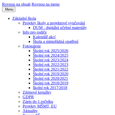
Rovnou na obsah
Rovnou na menu
Menu
Základní škola
Projekty školy a projektové vyučování
DUM - digitální učební materiály
Info pro rodiče
Kalendář akcí
Škola a mimořádná opatření
Fotogalerie
Školní rok 2025/2026
Školní rok 2024/2025
Školní rok 2023/2024
Školní rok 2022/2023
Školní rok 2021/2022
Školní rok 2019/2020
Školní rok 2020⁄2021
Školní rok 2018/2019
školní rok 2017⁄2018
Zájmové kroužky
GDPR
Zápis do 1.ročníku
Projekty MŠMT, EU
Aktuality