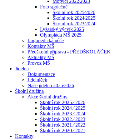
Motýlci 2022⁄2023
Foto společné
Školní rok 2025⁄2026
Školní rok 2024⁄2025
Školní rok 2023⁄2024
Lyžařský výcvik 2025
Olympiáda MŠ 2025
Logopedická péče
Kontakty MŠ
Předškolní příprava - PŘEDŠKOLÁČEK
Aktuality MŠ
Provoz MŠ
Jídelna
Dokumentace
Jídelníček
Naše jídelna 2025⁄2026
Školní družina
Akce školní družiny
Školní rok 2025 ⁄ 2026
Školní rok 2024 ⁄ 2025
Školní rok 2023 ⁄ 2024
Školní rok 2022 ⁄ 2023
Školní rok 2021 ⁄ 2022
Školní rok 2020 ⁄ 2021
Kontakty