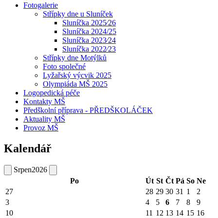
Fotogalerie
Střípky dne u Sluníček
Sluníčka 2025⁄26
Sluníčka 2024/25
Sluníčka 2023⁄24
Sluníčka 2022⁄23
Střípky dne Motýlků
Foto společné
Lyžařský výcvik 2025
Olympiáda MŠ 2025
Logopedická péče
Kontakty MŠ
Předškolní příprava - PŘEDŠKOLÁČEK
Aktuality MŠ
Provoz MŠ
Kalendář
Srpen
2026
Po
Út
St
Čt
Pá
So
Ne
27
28
29
30
31
1
2
3
4
5
6
7
8
9
10
11
12
13
14
15
16