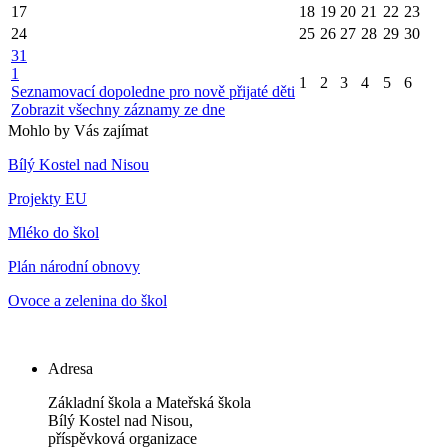
17
18
19
20
21
22
23
24
25
26
27
28
29
30
31
1
1
2
3
4
5
6
Seznamovací dopoledne pro nově přijaté děti
Zobrazit všechny záznamy ze dne
Mohlo by Vás zajímat
Bílý Kostel nad Nisou
Projekty EU
Mléko do škol
Plán národní obnovy
Ovoce a zelenina do škol
Adresa
Základní škola a Mateřská škola
Bílý Kostel nad Nisou,
příspěvková organizace