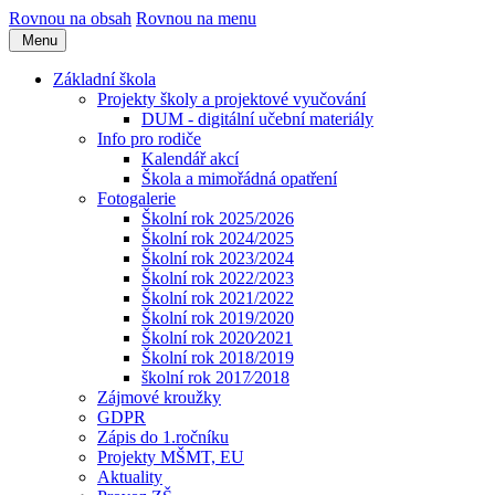
Rovnou na obsah
Rovnou na menu
Menu
Základní škola
Projekty školy a projektové vyučování
DUM - digitální učební materiály
Info pro rodiče
Kalendář akcí
Škola a mimořádná opatření
Fotogalerie
Školní rok 2025/2026
Školní rok 2024/2025
Školní rok 2023/2024
Školní rok 2022/2023
Školní rok 2021/2022
Školní rok 2019/2020
Školní rok 2020⁄2021
Školní rok 2018/2019
školní rok 2017⁄2018
Zájmové kroužky
GDPR
Zápis do 1.ročníku
Projekty MŠMT, EU
Aktuality