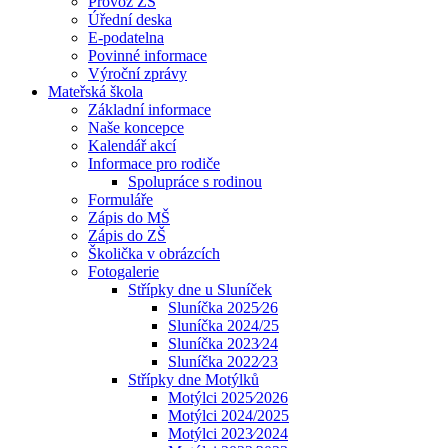
Provoz ZŠ
Úřední deska
E-podatelna
Povinné informace
Výroční zprávy
Mateřská škola
Základní informace
Naše koncepce
Kalendář akcí
Informace pro rodiče
Spolupráce s rodinou
Formuláře
Zápis do MŠ
Zápis do ZŠ
Školička v obrázcích
Fotogalerie
Střípky dne u Sluníček
Sluníčka 2025⁄26
Sluníčka 2024/25
Sluníčka 2023⁄24
Sluníčka 2022⁄23
Střípky dne Motýlků
Motýlci 2025⁄2026
Motýlci 2024/2025
Motýlci 2023⁄2024