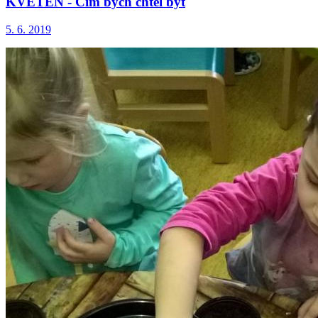
KVĚTEN - Čím bych chtěl být
5. 6. 2019