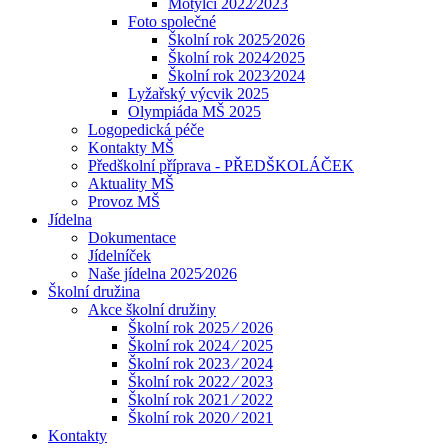
Motýlci 2022⁄2023
Foto společné
Školní rok 2025⁄2026
Školní rok 2024⁄2025
Školní rok 2023⁄2024
Lyžařský výcvik 2025
Olympiáda MŠ 2025
Logopedická péče
Kontakty MŠ
Předškolní příprava - PŘEDŠKOLÁČEK
Aktuality MŠ
Provoz MŠ
Jídelna
Dokumentace
Jídelníček
Naše jídelna 2025⁄2026
Školní družina
Akce školní družiny
Školní rok 2025 ⁄ 2026
Školní rok 2024 ⁄ 2025
Školní rok 2023 ⁄ 2024
Školní rok 2022 ⁄ 2023
Školní rok 2021 ⁄ 2022
Školní rok 2020 ⁄ 2021
Kontakty