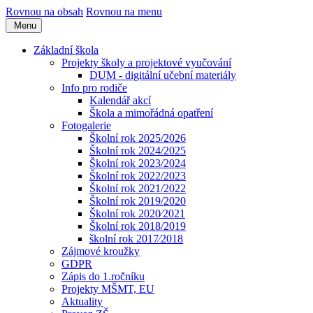
Rovnou na obsah
Rovnou na menu
Menu
Základní škola
Projekty školy a projektové vyučování
DUM - digitální učební materiály
Info pro rodiče
Kalendář akcí
Škola a mimořádná opatření
Fotogalerie
Školní rok 2025/2026
Školní rok 2024/2025
Školní rok 2023/2024
Školní rok 2022/2023
Školní rok 2021/2022
Školní rok 2019/2020
Školní rok 2020⁄2021
Školní rok 2018/2019
školní rok 2017⁄2018
Zájmové kroužky
GDPR
Zápis do 1.ročníku
Projekty MŠMT, EU
Aktuality