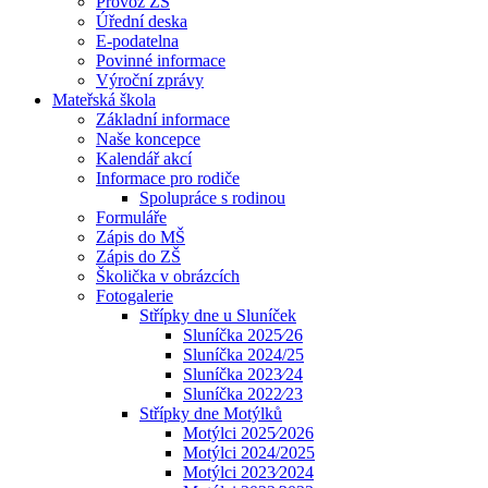
Provoz ZŠ
Úřední deska
E-podatelna
Povinné informace
Výroční zprávy
Mateřská škola
Základní informace
Naše koncepce
Kalendář akcí
Informace pro rodiče
Spolupráce s rodinou
Formuláře
Zápis do MŠ
Zápis do ZŠ
Školička v obrázcích
Fotogalerie
Střípky dne u Sluníček
Sluníčka 2025⁄26
Sluníčka 2024/25
Sluníčka 2023⁄24
Sluníčka 2022⁄23
Střípky dne Motýlků
Motýlci 2025⁄2026
Motýlci 2024/2025
Motýlci 2023⁄2024