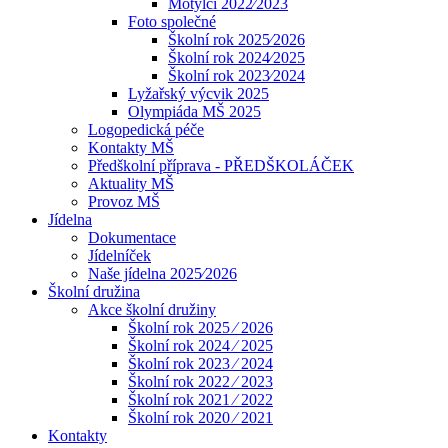
Motýlci 2022⁄2023
Foto společné
Školní rok 2025⁄2026
Školní rok 2024⁄2025
Školní rok 2023⁄2024
Lyžařský výcvik 2025
Olympiáda MŠ 2025
Logopedická péče
Kontakty MŠ
Předškolní příprava - PŘEDŠKOLÁČEK
Aktuality MŠ
Provoz MŠ
Jídelna
Dokumentace
Jídelníček
Naše jídelna 2025⁄2026
Školní družina
Akce školní družiny
Školní rok 2025 ⁄ 2026
Školní rok 2024 ⁄ 2025
Školní rok 2023 ⁄ 2024
Školní rok 2022 ⁄ 2023
Školní rok 2021 ⁄ 2022
Školní rok 2020 ⁄ 2021
Kontakty