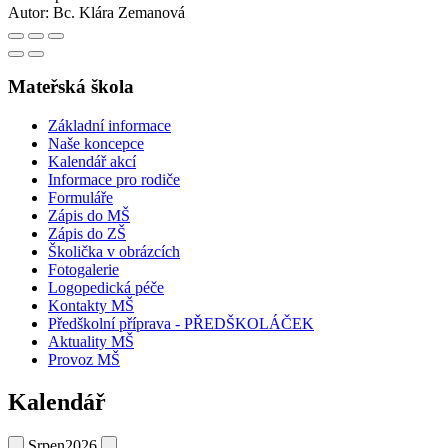
Autor:
Bc. Klára Zemanová
Mateřská škola
Základní informace
Naše koncepce
Kalendář akcí
Informace pro rodiče
Formuláře
Zápis do MŠ
Zápis do ZŠ
Školička v obrázcích
Fotogalerie
Logopedická péče
Kontakty MŠ
Předškolní příprava - PŘEDŠKOLÁČEK
Aktuality MŠ
Provoz MŠ
Kalendář
Srpen
2026