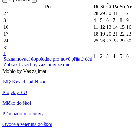
Po
Út
St
Čt
Pá
So
Ne
27
28
29
30
31
1
2
3
4
5
6
7
8
9
10
11
12
13
14
15
16
17
18
19
20
21
22
23
24
25
26
27
28
29
30
31
1
1
2
3
4
5
6
Seznamovací dopoledne pro nově přijaté děti
Zobrazit všechny záznamy ze dne
Mohlo by Vás zajímat
Bílý Kostel nad Nisou
Projekty EU
Mléko do škol
Plán národní obnovy
Ovoce a zelenina do škol