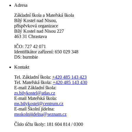
Adresa
Základní škola a Mateřská škola
Bílý Kostel nad Nisou,
příspěvková organizace
Bílý Kostel nad Nisou 227
463 31 Chrastava
IČO: 727 42 071
Identifikátor zařízení: 650 029 348
DS: burmbie
Kontakt
Tel. Základní škola:
+420 485 143 423
Tel. Mateřská škola:
+420 485 143 430
E-mail Základní škola:
zs.bilykostel@atlas.cz
E-mail Mateřská škola:
ms.bilykostel@centrum.cz
E-mail Školní jídelna:
msskolnijidelna@seznam.cz
Číslo účtu školy: 181 604 814 / 0300