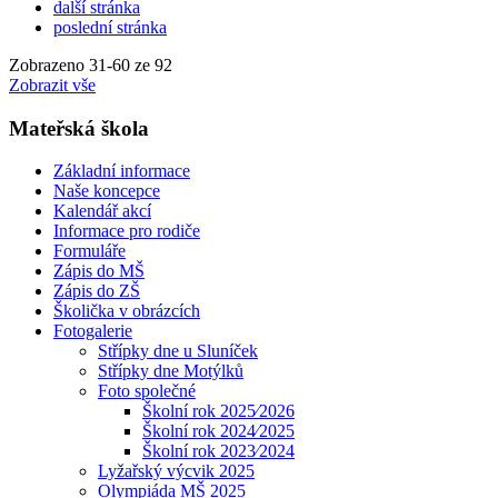
další stránka
poslední stránka
Zobrazeno
31
-
60
ze 92
Zobrazit vše
Mateřská škola
Základní informace
Naše koncepce
Kalendář akcí
Informace pro rodiče
Formuláře
Zápis do MŠ
Zápis do ZŠ
Školička v obrázcích
Fotogalerie
Střípky dne u Sluníček
Střípky dne Motýlků
Foto společné
Školní rok 2025⁄2026
Školní rok 2024⁄2025
Školní rok 2023⁄2024
Lyžařský výcvik 2025
Olympiáda MŠ 2025