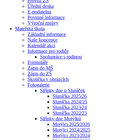
Provoz ZŠ
Úřední deska
E-podatelna
Povinné informace
Výroční zprávy
Mateřská škola
Základní informace
Naše koncepce
Kalendář akcí
Informace pro rodiče
Spolupráce s rodinou
Formuláře
Zápis do MŠ
Zápis do ZŠ
Školička v obrázcích
Fotogalerie
Střípky dne u Sluníček
Sluníčka 2025⁄26
Sluníčka 2024/25
Sluníčka 2023⁄24
Sluníčka 2022⁄23
Střípky dne Motýlků
Motýlci 2025⁄2026
Motýlci 2024/2025
Motýlci 2023⁄2024