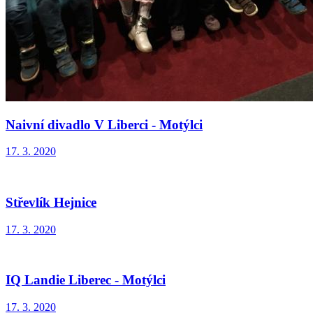
Naivní divadlo V Liberci - Motýlci
17. 3. 2020
Střevlík Hejnice
17. 3. 2020
IQ Landie Liberec - Motýlci
17. 3. 2020