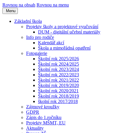
Rovnou na obsah
Rovnou na menu
Menu
Základní škola
Projekty školy a projektové vyučování
DUM - digitální učební materiály
Info pro rodiče
Kalendář akcí
Škola a mimořádná opatření
Fotogalerie
Školní rok 2025/2026
Školní rok 2024/2025
Školní rok 2023/2024
Školní rok 2022/2023
Školní rok 2021/2022
Školní rok 2019/2020
Školní rok 2020⁄2021
Školní rok 2018/2019
školní rok 2017⁄2018
Zájmové kroužky
GDPR
Zápis do 1.ročníku
Projekty MŠMT, EU
Aktuality