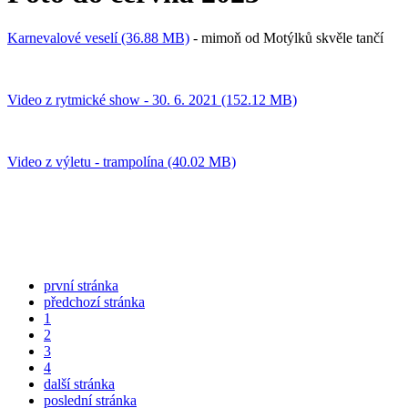
Karnevalové veselí (36.88 MB)
- mimoň od Motýlků skvěle tančí
Video z rytmické show - 30. 6. 2021 (152.12 MB)
Video z výletu - trampolína (40.02 MB)
první stránka
předchozí stránka
1
2
3
4
další stránka
poslední stránka