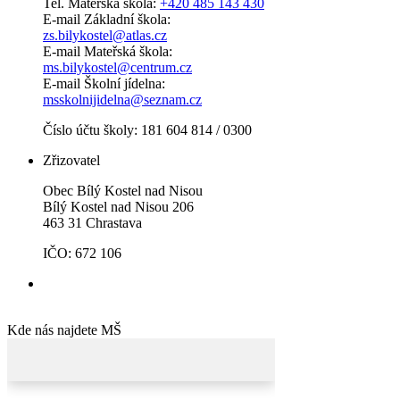
Tel. Mateřská škola:
+420 485 143 430
E-mail Základní škola:
zs.bilykostel@atlas.cz
E-mail Mateřská škola:
ms.bilykostel@centrum.cz
E-mail Školní jídelna:
msskolnijidelna@seznam.cz
Číslo účtu školy: 181 604 814 / 0300
Zřizovatel
Obec Bílý Kostel nad Nisou
Bílý Kostel nad Nisou 206
463 31 Chrastava
IČO: 672 106
Kde nás najdete MŠ