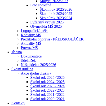
Motýlci 2022⁄2023
Foto společné
Školní rok 2025⁄2026
Školní rok 2024⁄2025
Školní rok 2023⁄2024
Lyžařský výcvik 2025
Olympiáda MŠ 2025
Logopedická péče
Kontakty MŠ
Předškolní příprava - PŘEDŠKOLÁČEK
Aktuality MŠ
Provoz MŠ
Jídelna
Dokumentace
Jídelníček
Naše jídelna 2025⁄2026
Školní družina
Akce školní družiny
Školní rok 2025 ⁄ 2026
Školní rok 2024 ⁄ 2025
Školní rok 2023 ⁄ 2024
Školní rok 2022 ⁄ 2023
Školní rok 2021 ⁄ 2022
Školní rok 2020 ⁄ 2021
Kontakty